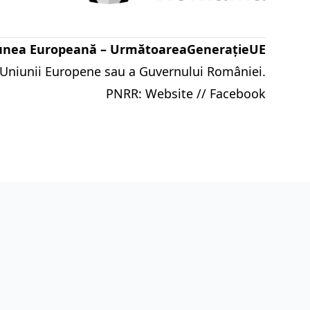
iunea Europeană – UrmătoareaGenerațieUE
 a Uniunii Europene sau a Guvernului României.
PNRR:
Website
//
Facebook