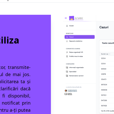
iliza
tor, transmite-
l de mai jos.
icitarea ta și
larificări dacă
fi disponibil,
 notificat prin
ntru a-ți putea