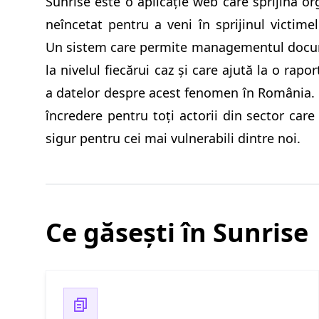
Sunrise este o aplicație web care sprijină org
neîncetat pentru a veni în sprijinul victime
Un sistem care permite managementul docume
la nivelul fiecărui caz și care ajută la o rapor
a datelor despre acest fenomen în România. S
încredere pentru toți actorii din sector car
sigur pentru cei mai vulnerabili dintre noi.
Ce găsești în Sunrise