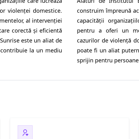
anizațiile care lucrează
Alături de Institutul
lor violenței domestice.
construim împreună aces
ntelor, al intervenției
capacității organizați
tare corectă și eficientă
pentru a oferi un mo
unrise este un aliat de
cazurilor de violență d
e contribuie la un mediu
poate fi un aliat putern
sprijin pentru persoane