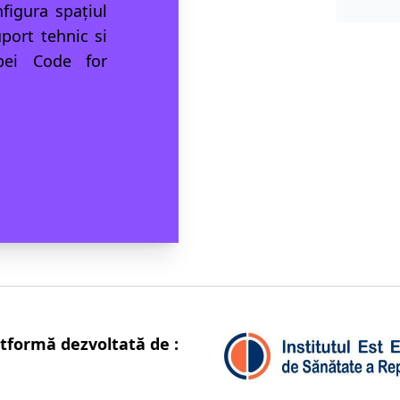
figura spațiul
port tehnic si
pei Code for
atformă dezvoltată de :